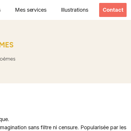
s
Mes services
Illustrations
Contact
ÈMES
 poèmes
que.
magination sans filtre ni censure. Popularisée par les