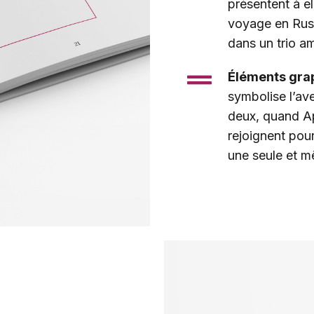
présentent à el
voyage en Russ
dans un trio a
Éléments grap
symbolise l’av
deux, quand Apo
rejoignent pou
une seule et m